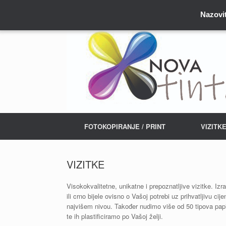
Nazovit
FOTOKOPIRANJE / PRINT
VIZITK
VIZITKE
Visokokvalitetne, unikatne i prepoznatljive vizitke. Izr
ili crno bijele ovisno o Vašoj potrebi uz prihvatljivu cije
najvišem nivou. Također nudimo više od 50 tipova papi
te ih plastificiramo po Vašoj želji.