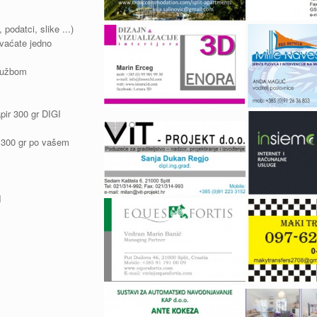
 podatci, slike ...)
hvaćate jedno
lužbom
ir 300 gr DIGI
300 gr po vašem
I