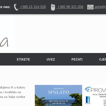
e nas:
+385 21 314 526
+385 98 321 056
print@
E
ETIKETE
UVEZ
PEČATI
CJE
ađujemo ih u koloru
nu i kvalitetu na
ra za Vaše vizitke