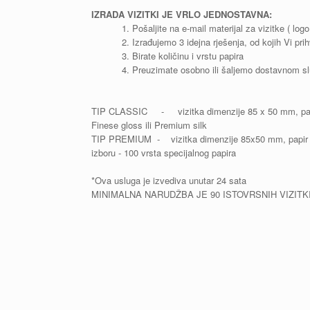
IZRADA VIZITKI JE VRLO JEDNOSTAVNA:
Pošaljite na e-mail materijal za vizitke ( logo,
Izrađujemo 3 idejna rješenja, od kojih Vi pri
Birate količinu i vrstu papira
Preuzimate osobno ili šaljemo dostavnom s
TIP CLASSIC - vizitka dimenzije 85 x 50 mm, pap
Finese gloss ili Premium silk
TIP PREMIUM - vizitka dimenzije 85x50 mm, papir 
izboru - 100 vrsta specijalnog papira
*Ova usluga je izvediva unutar 24 sata
MINIMALNA NARUDŽBA JE 90 ISTOVRSNIH VIZITK