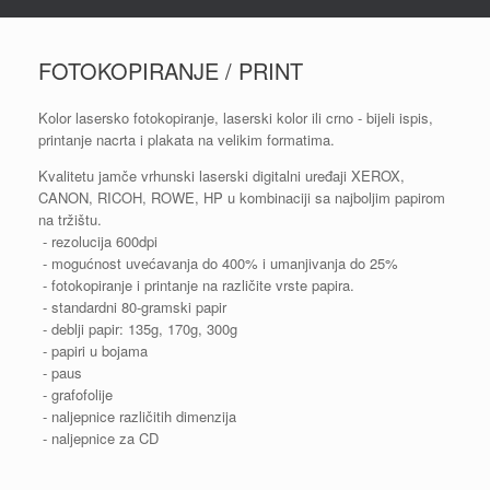
FOTOKOPIRANJE / PRINT
Kolor lasersko fotokopiranje, laserski kolor ili crno - bijeli ispis,
printanje nacrta i plakata na velikim formatima.
Kvalitetu jamče vrhunski laserski digitalni uređaji XEROX,
CANON, RICOH, ROWE, HP u kombinaciji sa najboljim papirom
na tržištu.
- rezolucija 600dpi
- mogućnost uvećavanja do 400% i umanjivanja do 25%
- fotokopiranje i printanje na različite vrste papira.
- standardni 80-gramski papir
- deblji papir: 135g, 170g, 300g
- papiri u bojama
- paus
- grafofolije
- naljepnice različitih dimenzija
- naljepnice za CD